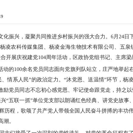
19
文化振兴，凝聚共同推进乡村振兴的强大合力。6月24日
杨凌农科传媒集团、杨凌金海生物技术有限公司、五泉
合开展庆祝建党104周年活动，区政协党组书记、主席梁
加活动的100余名党员同志面向党旗列队站立，庄严地举
民、情系人民”的政治定力。“沐党恩、送温情”环节，杨
，激励党员同志不忘初心感党恩、牢记使命跟党走，持之以
振兴“五联一抓”单位党支部以朗诵红色经典、讲党史故事
辉历程，歌颂了共产党人带领全国人民奋斗拼搏的丰功
高潮。
同志们接受了一次深刻的党性洗礼，对党的革命征程有