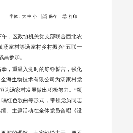
字体：
大
中
小
保存
打印
下午，区政协机关党支部联合西北农
镇汤家村等汤家村乡村振兴“五联一
战昌参加。
起右拳，重温入党时的铮铮誓言，强化
凌金海生物技术有限公司为汤家村党
恒为汤家村发展做出积极努力。“颂
、唱红色歌曲等形式，带领党员同志
伟绩。主题活动在全体党员合唱《没
了更深的理解。大家纷纷表示，要不